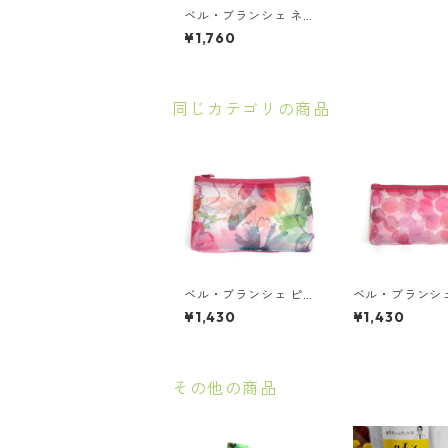
ベル・ブランシェ ネッ
トキーポーチ ピコラベ
¥1,760
リシマローズ
同じカテゴリの商品
ベル・ブランシェ ピコ
ベル・ブランシ
ラベリシマローズ ネッ
ルピンクネット
¥1,430
¥1,430
ト横長ポーチ
ーチ
その他の商品