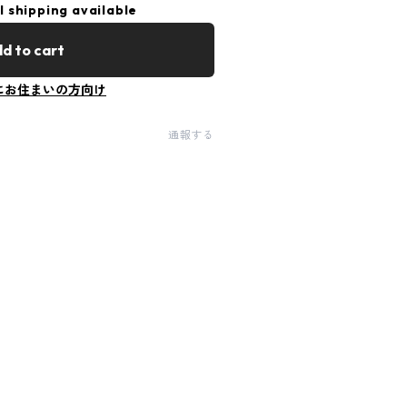
l shipping available
d to cart
にお住まいの方向け
通報する