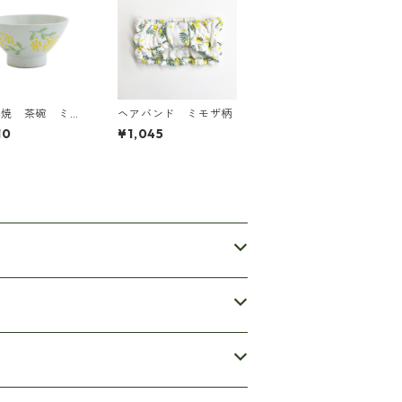
見焼 茶碗 ミモ
ヘアバンド ミモザ柄
imosa Waltz
10
¥1,045
ザワルツ)