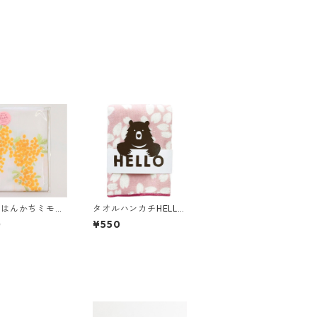
ゼはんかちミモザ
タオルハンカチHELLO
ロー
BEAR サクラ
0
¥550