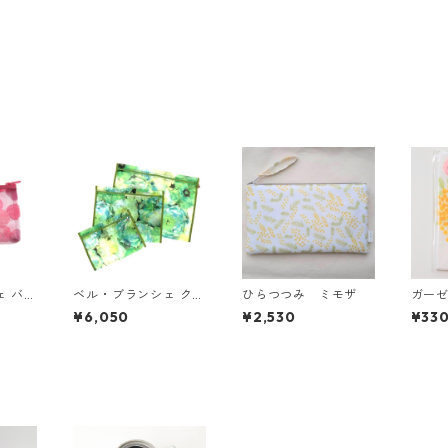
ェ バブ
ベル・ブランシェ クリ
ひらつつみ ミモザ
ガー
横長ポ
スタルトラベル3Pリア
イエ
¥6,050
¥2,530
¥33
ルフルー