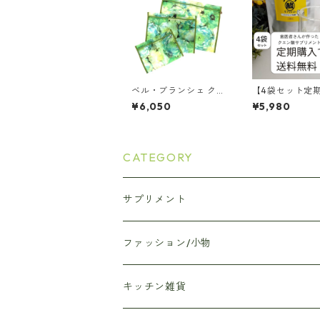
ベル・ブランシェ クリ
【4袋セット定
スタルトラベル3Pリア
で送料無料】歯
¥6,050
¥5,980
ルフルー
んが作ったクエ
プリメント
CATEGORY
サプリメント
クエン酸サプリメント
ファッション/小物
Anjelica和漢ドリンク
エコバッグ
キッチン雑貨