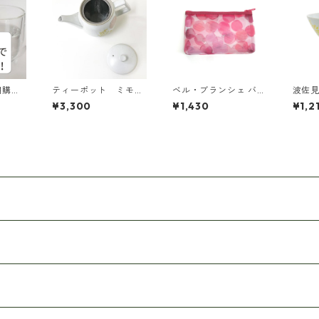
期購入
ティーポット ミモザ
ベル・ブランシェ バブ
波佐
医者さ
柄
ルピンクネット横長ポ
ザ柄 M
¥3,300
¥1,430
¥1,2
ン酸サ
ーチ
(ミモ