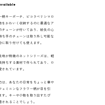
available
ー柄キーポーチ、ピコラベリシマロ
物をかわいく収納するのに最適なア
のチェーンが付いており、紛失の心
持ち手のチェーンは取り外し可能な
分に取り付けても使えます。
生地が特徴のネットシリーズは、軽
長持ちする素材で作られており、ロ
愛されています。
力は、あなたの日常をちょっと華や
フェミニンなフラワー柄が目を引
ます。キーや小物を取り出すたび
癒されることでしょう。