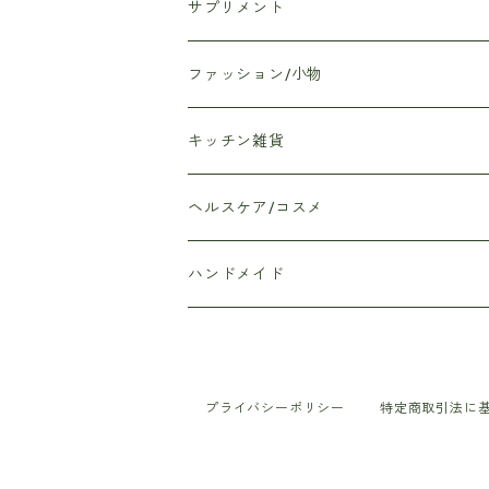
サプリメント
クエン酸サプリメント
ファッション/小物
Anjelica和漢ドリンク
エコバッグ
キッチン雑貨
Anjelica Wam（アンジェリカウォム）
ハンカチ
マイボトル/水筒
ヘルスケア/コスメ
ダイエットのみかた
ポーチ
プレイスマット
入浴剤
ハンドメイド
タオル
鍋つかみ
ハンドクリーム
アートフラワー
ヘアーバンド
ふきん
マスクリフレッシュ
カルトナージュ
プライバシーポリシー
特定商取引法に
ステーショナリー
お箸
シャドーボックス