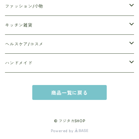
クエン酸サプリメント
ファッション/小物
Anjelica和漢ドリンク
エコバッグ
キッチン雑貨
Anjelica Wam（アンジェリカウォム）
ハンカチ
マイボトル/水筒
ヘルスケア/コスメ
ダイエットのみかた
ポーチ
プレイスマット
入浴剤
ハンドメイド
タオル
鍋つかみ
ハンドクリーム
アートフラワー
商品一覧に戻る
ヘアーバンド
ふきん
マスクリフレッシュ
カルトナージュ
ステーショナリー
お箸
シャドーボックス
© フジタカSHOP
Powered by
スカーフ
お茶碗