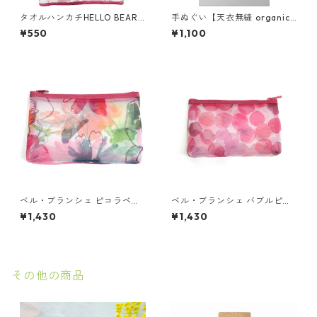
タオルハンカチHELLO BEAR
手ぬぐい【天衣無縫 organic
サクラ
s】 桜-SAKURA- TENUGUI 染
¥550
¥1,100
井吉野 チーフ 東北コットン
ベル・ブランシェ ピコラベリ
ベル・ブランシェ バブルピン
シマローズ ネット横長ポーチ
クネット横長ポーチ
¥1,430
¥1,430
その他の商品