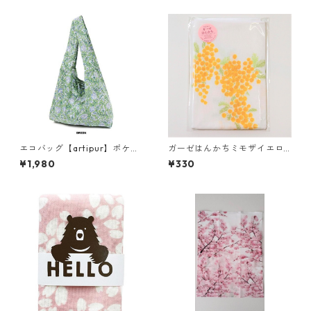
エコバッグ【artipur】ポケッ
ガーゼはんかちミモザイエロ
タブル ブロックプリント【イ
ー
¥1,980
¥330
ンド製】