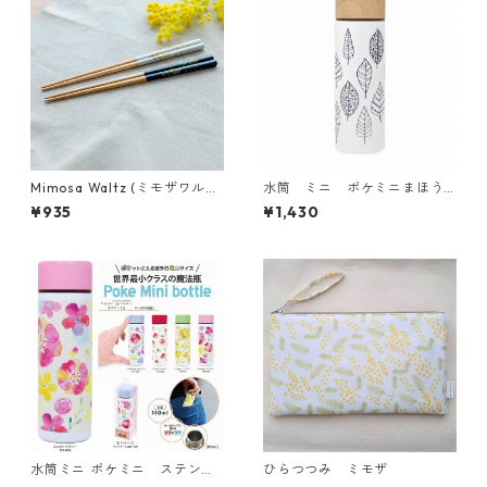
Mimosa Waltz (ミモザワル
水筒 ミニ ポケミニまほう
ツ)箸
びんボトル140ml リーフ柄
¥935
¥1,430
水筒ミニ ポケミニ ステンレ
ひらつつみ ミモザ
スボトル140ml 花柄