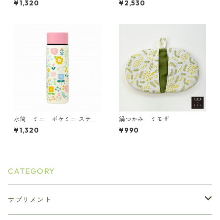
¥1,320
¥2,530
水筒 ミニ ポケミニ ステン
鍋つかみ ミモザ
レスボトル140ml 北欧シリ
¥1,320
¥990
ーズ お花畑
CATEGORY
サプリメント