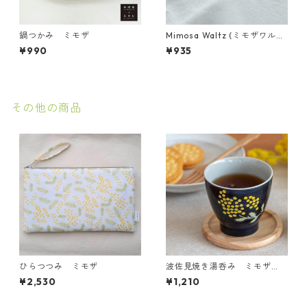
鍋つかみ ミモザ
Mimosa Waltz (ミモザワル
ツ)箸
¥990
¥935
その他の商品
ひらつつみ ミモザ
波佐見焼き湯呑み ミモザ
柄 Mimosa Waltz (ミモザワ
¥2,530
¥1,210
ルツ)