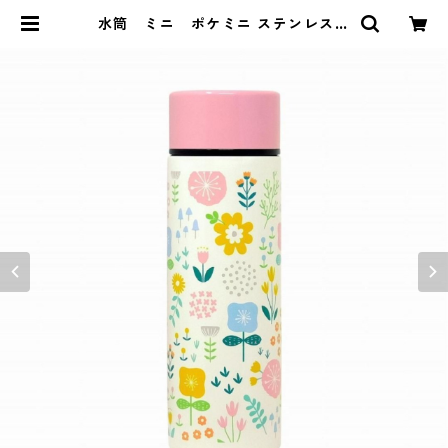
水筒 ミニ ポケミニ ステンレスボ
トル140ml 北欧シリーズ お花畑
| フジタカSHOP