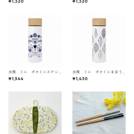
¥1,320
¥1,320
ml レモン柄
水筒 ミニ ポケミニステン
水筒 ミニ ポケミニまほう
レスボトル140ml バード柄
びんボトル140ml リーフ柄
¥1,544
¥1,430