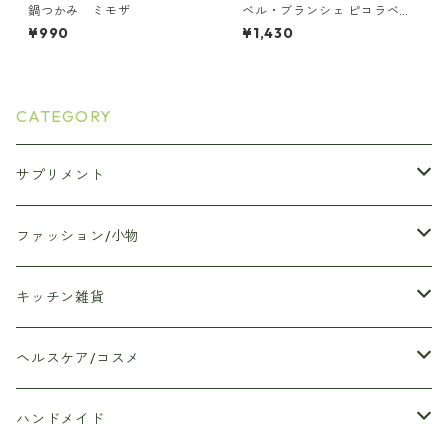
鍋つかみ ミモザ
ベル・ブランシェ ピコラベリ
シマローズ ネット横長ポーチ
¥990
¥1,430
CATEGORY
サプリメント
クエン酸サプリメント
ファッション/小物
Anjelica和漢ドリンク
エコバッグ
キッチン雑貨
Anjelica Wam（アンジェリカウォム）
ハンカチ
マイボトル/水筒
ヘルスケア/コスメ
ダイエットのみかた
ポーチ
プレイスマット
入浴剤
ハンドメイド