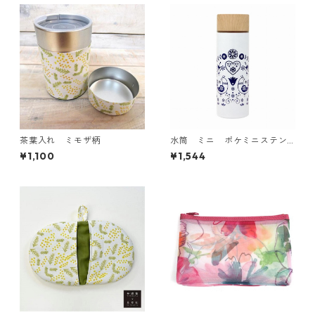
茶葉入れ ミモザ柄
水筒 ミニ ポケミニステン
レスボトル140ml バード柄
¥1,100
¥1,544